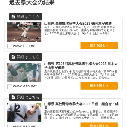
過去県大会の結果
山形県 高校野球秋季大会2023 鶴岡東が優勝
新チーム最初の都道府県大会となる、高校野球秋季大会。
選抜高校野球大会出場への、重要な判断材料でもありま
す。2023年度山形県大会は、9月8日（金）～24日
（日）...
www.iezo.net
山形県 第105回高校野球選手権大会2023 日本大
学山形が優勝
夏の風物詩とも言われる高校野球選手権大会（第105回夏
の甲子園2023）。2023年度山形県大会は、7月7日（金）
～23日（日）の日程でおこなわれました。組合せ...
www.iezo.net
山形県 高校野球春季大会2023 日程・組合せ・結
果
夏の高校野球選手権の組み合わせにも重要な、高校野球春
季大会。2023年度山形県大会は、5月20日（土）～5月28
日（日）の日程でおこなわれる予定です。（雨天順延...
www.iezo.net