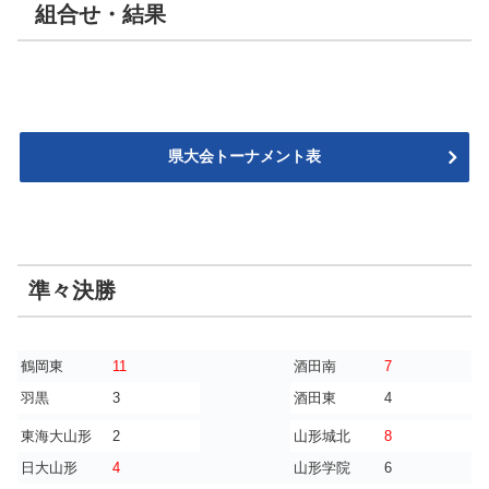
組合せ・結果
県大会トーナメント表
準々決勝
鶴岡東
11
酒田南
7
羽黒
3
酒田東
4
東海大山形
2
山形城北
8
日大山形
4
山形学院
6