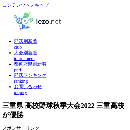
コンテンツへスキップ
部活別新着
club
大会別新着
tournament
都道府県別新着
pref
部活ランキング
ranking
お問い合わせ
inquiry
三重県 高校野球秋季大会2022 三重高校
が優勝
スポンサーリンク