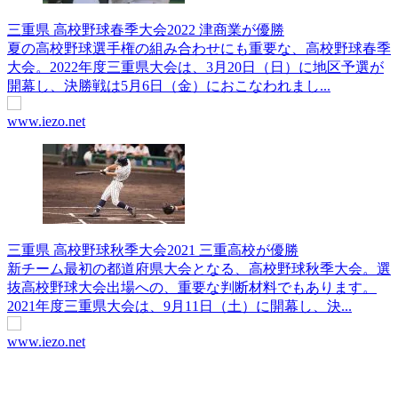
三重県 高校野球春季大会2022 津商業が優勝
夏の高校野球選手権の組み合わせにも重要な、高校野球春季
大会。2022年度三重県大会は、3月20日（日）に地区予選が
開幕し、決勝戦は5月6日（金）におこなわれまし...
www.iezo.net
三重県 高校野球秋季大会2021 三重高校が優勝
新チーム最初の都道府県大会となる、高校野球秋季大会。選
抜高校野球大会出場への、重要な判断材料でもあります。
2021年度三重県大会は、9月11日（土）に開幕し、決...
www.iezo.net