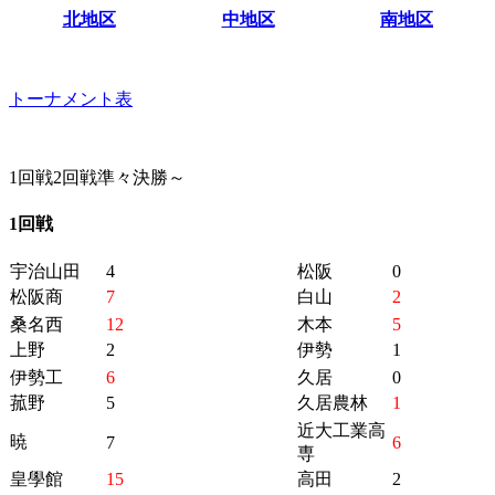
北地区
中地区
南地区
トーナメント表
1回戦
2回戦
準々決勝～
1回戦
宇治山田
4
松阪
0
松阪商
7
白山
2
桑名西
12
木本
5
上野
2
伊勢
1
伊勢工
6
久居
0
菰野
5
久居農林
1
近大工業高
暁
7
6
専
皇學館
15
高田
2