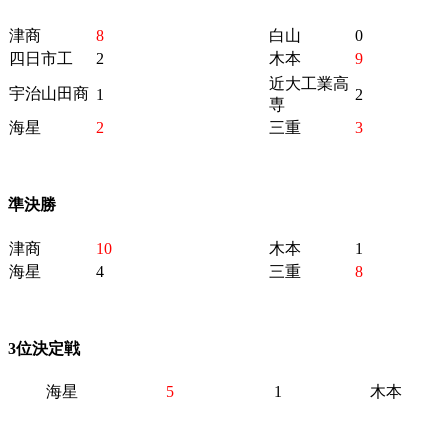
津商
8
白山
0
四日市工
2
木本
9
近大工業高
宇治山田商
1
2
専
海星
2
三重
3
準決勝
津商
10
木本
1
海星
4
三重
8
3位決定戦
海星
5
1
木本