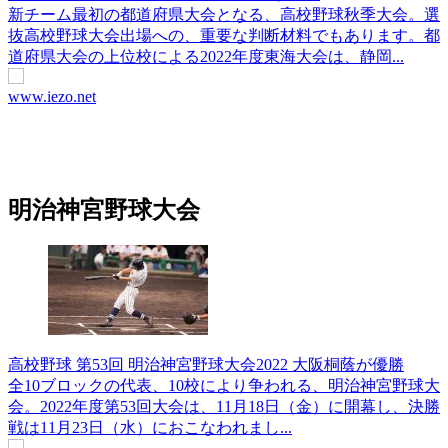
新チーム最初の都道府県大会となる、高校野球秋季大会。選
抜高校野球大会出場への、重要な判断材料でもあります。都
道府県大会の上位校による2022年度東海大会は、静岡...
www.iezo.net
明治神宮野球大会
高校野球 第53回 明治神宮野球大会2022 大阪桐蔭が優勝
全10ブロックの代表、10校により争われる、明治神宮野球大
会。2022年度第53回大会は、11月18日（金）に開幕し、決勝
戦は11月23日（水）におこなわれまし...