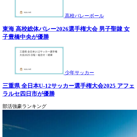
高校バレーボール
東海 高校総体バレー2026選手権大会 男子聖隷 女
子豊橋中央が優勝
少年サッカー
三重県 全日本U-12サッカー選手権大会2025 アフェ
ラルセ四日市が優勝
部活強豪ランキング