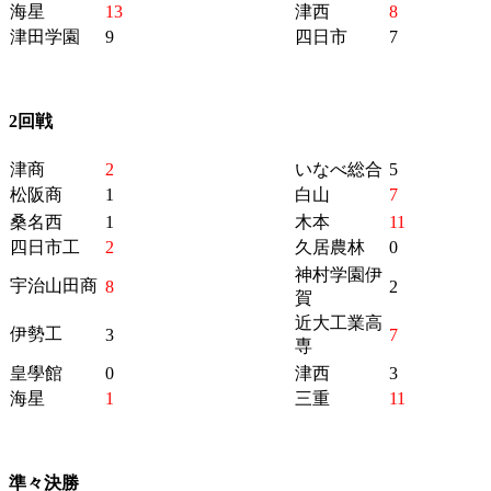
海星
13
津西
8
津田学園
9
四日市
7
2回戦
津商
2
いなべ総合
5
松阪商
1
白山
7
桑名西
1
木本
11
四日市工
2
久居農林
0
神村学園伊
宇治山田商
8
2
賀
近大工業高
伊勢工
3
7
専
皇學館
0
津西
3
海星
1
三重
11
準々決勝