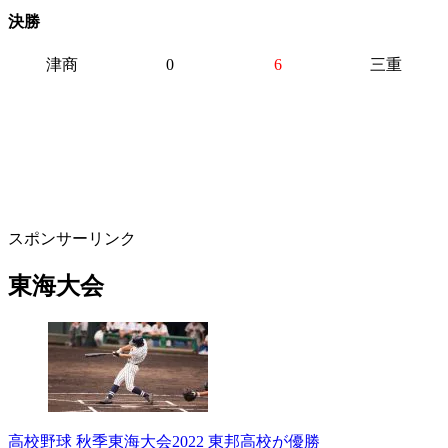
決勝
津商
0
6
三重
スポンサーリンク
東海大会
高校野球 秋季東海大会2022 東邦高校が優勝