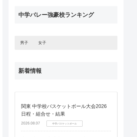
静岡県
三重県
インターハイ2020
福井県
石川県
中国エリア
全中バレー2025
広島県
インターハイ予選2021
京都府
兵庫県
2025年度新人大会
静岡県
四国エリア
福井県
春高バレー2020
JOC中学バレー2024
岡山県
広島県
滋賀県
京都府
2020年度新人大会
中学バレー強豪校ランキング
四国エリア
全中バレー予選2025
愛媛県
山口県
岡山県
国体2019
全中バレー2024
奈良県
滋賀県
九州エリア
春高バレー2021予選
徳島県
愛媛県
2024年度新人大会
島根県
山口県
インターハイ2019
奈良県
九州エリア
JOC中学バレー2023
福岡県
香川県
徳島県
インターハイ予選2020
鳥取県
島根県
全中バレー予選2024
春高バレー2019
鹿児島県
福岡県
全中バレー2023
香川県
鳥取県
2019年度新人大会
2023年度新人大会
熊本県
鹿児島県
男子
女子
JOC中学バレー2022
春高バレー2020予選
全中バレー予選2023
熊本県
全中バレー2022
インターハイ予選2019
宮崎県
2022年度新人大会
北海道・東北エリア
北海道・東北エリア
JOC中学バレー2021
大分県
宮崎県
全中バレー2022予選
新着情報
北海道
北海道
全中バレー2021
佐賀県
大分県
関東エリア
関東エリア
2021年度新人大会
青森県
青森県
沖縄県
佐賀県
JOC中学バレー2020
東京都
東京都
全中バレー2021予選
岩手県
岩手県
沖縄県
甲信・北陸エリア
甲信・北陸エリア
全中バレー2020
神奈川県
神奈川県
秋田県
秋田県
2020年度新人大会
長野県
長野県
JOC中学バレー2019
千葉県
千葉県
宮城県
宮城県
東海エリア
東海エリア
全中バレー2020予選
山梨県
山梨県
埼玉県
埼玉県
全中バレー2019
関東 中学校バスケットボール大会2026
愛知県
愛知県
新潟県
新潟県
2019年度新人大会
茨城県
茨城県
関西エリア
関西エリア
日程・組合せ・結果
岐阜県
岐阜県
富山県
富山県
群馬県
群馬県
全中バレー2019予選
大阪府
大阪府
三重県
三重県
石川県
石川県
中国エリア
中国エリア
2026.08.07
中学バスケットボール
栃木県
栃木県
兵庫県
兵庫県
静岡県
静岡県
福井県
福井県
広島県
広島県
京都府
京都府
四国エリア
四国エリア