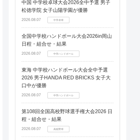
岡山県
岡山県
中国 中学校卓球大会2026全中予選 男子
滋賀県
滋賀県
愛媛県
愛媛県
山口県
山口県
松徳学院 女子山陽学園が優勝
九州エリア
九州エリア
徳島県
徳島県
島根県
島根県
2026.08.07
福岡県
福岡県
中学卓球
香川県
香川県
鳥取県
鳥取県
鹿児島県
鹿児島県
熊本県
熊本県
全国中学校ハンドボール大会2026in岡山
長崎県
長崎県
日程・組合せ・結果
宮崎県
宮崎県
2026.08.07
中学ハンドボール
大分県
大分県
佐賀県
佐賀県
東海 中学校ハンドボール大会全中予選
2026 男子HANDA RED BRICKS 女子大
口中が優勝
2026.08.07
中学ハンドボール
第108回全国高校野球選手権大会2026 日
程・組合せ・結果
2026.08.07
高校野球