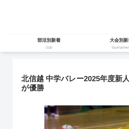
部活別新着
大会別新
club
tournamen
北信越 中学バレー2025年度新
が優勝