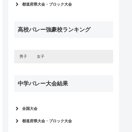
インターハイ2026
都道府県大会・ブロック大会
春高バレー2026
インターハイ予選2026
インターハイ2025
2025年度新人大会
春高バレー2025
高校バレー強豪校ランキング
春高バレー2026予選
インターハイ2024
インターハイ予選2025
春高バレー2024
2024年度新人大会
国体2023
春高バレー2025予選
男子
女子
インターハイ2023
インターハイ予選2024
春高バレー2023
北海道・東北エリア
2023年度新人大会
北海道・東北エリア
国体2022
北海道
春高バレー2024予選
関東エリア
中学バレー大会結果
青森県
北海道
インターハイ2022
関東エリア
インターハイ予選2023
東京都
岩手県
青森県
甲信・北陸エリア
春高バレー2022
千葉県
東京都
2022年度新人大会
秋田県
岩手県
甲信・北陸エリア
国体2021
長野県
埼玉県
千葉県
宮城県
秋田県
東海エリア
春高バレー2023予選
山梨県
長野県
インターハイ2021
茨城県
埼玉県
全国大会
山形県
宮城県
東海エリア
愛知県
インターハイ予選2022
新潟県
山梨県
群馬県
茨城県
関西エリア
春高バレー2021
山形県
全中バレー2026
岐阜県
愛知県
富山県
新潟県
2021年度新人大会
都道府県大会・ブロック大会
栃木県
群馬県
関西エリア
大阪府
国体2020
三重県
岐阜県
JOC中学バレー2025
石川県
富山県
中国エリア
栃木県
春高バレー2022予選
全中バレー予選2026
兵庫県
大阪府