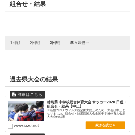
組合せ・結果
1回戦
2回戦
3回戦
準々決勝～
1回戦
2回戦
3回戦
準々決勝
10月24日（土）
11月14日（土）
11月21日（土）
11月23日（月）
過去県大会の結果
板野
阿南第一
阿南第一
阿南
0
10
0
1
津田
城ノ内
津田
川内
13
0PK4
1
0
阿南
日和佐
阿南
富田
20
0
4
3
徳島
津田
川内
南部
0
0PK5
2
5
徳島県 中学校総合体育大会 サッカー2020 日程・
海陽
阿南
阿南第二
鳴門市第一
2
3
川内
藍住
1PK4
3
組合せ・結果【中止】
1
川内
0PK4
※新型コロナウィルス感染拡大防止のため、大会は中止と
宍喰
新野
0
南部
3
鳴門教育大
三加茂
1
0
阿波
松茂
1PK2
2
なりました。組合せ・結果四国大会全国中学校体育大会新
富岡
人大会の結果
阿南第二
三好
0
山川
0
新野
富田
3
7
上八万
城西
0PK2
0
www.iezo.net
富岡
阿南第二
鳴門市第一
7
美馬
0
新野
4
南部
3