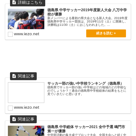
鳴門
富岡
北井上
準決勝
0
池田
0
0
藍住
4
鳴門市第二
徳島県 中学サッカー2019年度新人大会 八万中学
応神
富田
5
城西
3
校が優勝
富田
9
南部
3
新メンバーによる最初の県大会となる新人大会。2019年度
三加茂
2
松茂
4
城東
0
加茂名
0
徳島県中学サッカー競技は、2019年11/2（土）に開幕し、
鳴門市第一
9
徳島文理
0
決勝戦は11/30（土）におこなわれました。...
11月28日（土）
貞光
1
北島
0
井川
鴨島東
半田
0
石井
www.iezo.net
三野
県立川島
0
城西
4
富田
0
南部
0
市立川島
鳴門市第一
5
美馬
不戦勝
鳴門市第一
4
藍住
3
大麻
小松島南
1PK4
美馬
0PK4
1PK4
藍住
1
小松島
小松島南
1PK5
藍住東
0PK1
小松島
北井上
1PK5
那賀川
0
応神
決勝
上板
0
市場
1
土成
三加茂
8
藍住
5
鴨島第一
0
0
サッカー部の強い中学校ランキング（徳島県）
吉野
徳島県でサッカー部の強い中学校はどの地域のどの学校な
江原
1
松茂
3
のでしょうか？！過去の徳島県中学校総体の結果をもとに
三加茂
1
松茂
4
見ていきたいと思います。
11月29日（日）
羽ノ浦
6
国府
0
羽ノ浦
0
北島
5
www.iezo.net
鳴門市第一
4
2
藍住
貞光
5
八万
2
半田
徳島県 中学総体 サッカー2021 全中予選 鳴門市
第一が優勝
中学部活動の集大成でブロック大会、全国大会へと続く中