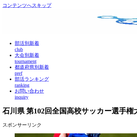
コンテンツへスキップ
部活別新着
club
大会別新着
tournament
都道府県別新着
pref
部活ランキング
ranking
お問い合わせ
inquiry
石川県 第102回全国高校サッカー選手権大
スポンサーリンク