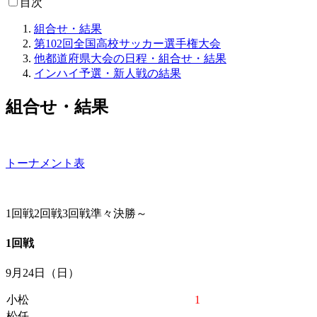
目次
組合せ・結果
第102回全国高校サッカー選手権大会
他都道府県大会の日程・組合せ・結果
インハイ予選・新人戦の結果
組合せ・結果
トーナメント表
1回戦
2回戦
3回戦
準々決勝～
1回戦
9月24日（日）
小松
1
松任