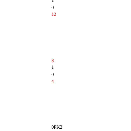
1
0
12
3
1
0
4
0PK2