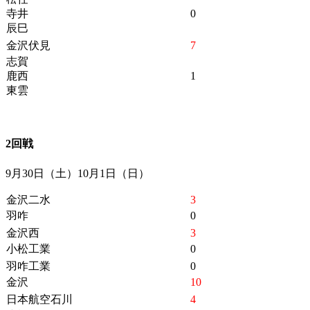
寺井
0
辰巳
金沢伏見
7
志賀
鹿西
1
東雲
2回戦
9月30日（土）10月1日（日）
金沢二水
3
羽咋
0
金沢西
3
小松工業
0
羽咋工業
0
金沢
10
日本航空石川
4