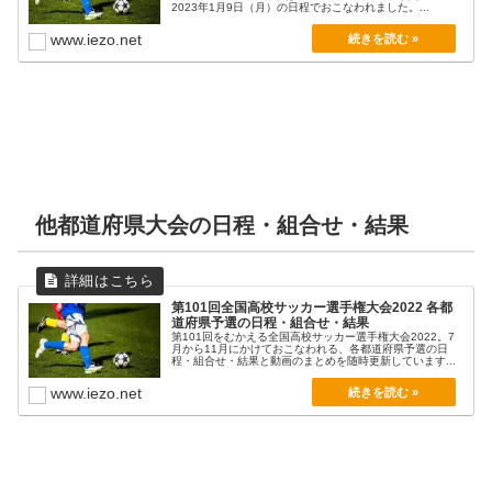
2023年1月9日（月）の日程でおこなわれました。...
星稜
4
1
鵬学園
www.iezo.net
他都道府県大会の日程・組合せ・結果
第101回全国高校サッカー選手権大会2022 各都
道府県予選の日程・組合せ・結果
第101回をむかえる全国高校サッカー選手権大会2022。7
月から11月にかけておこなわれる、各都道府県予選の日
程・組合せ・結果と動画のまとめを随時更新しています...
www.iezo.net