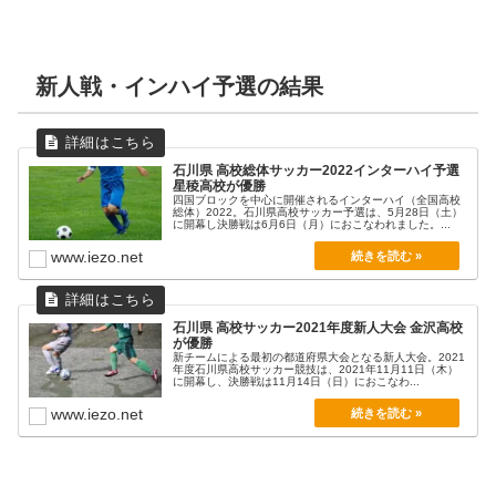
新人戦・インハイ予選の結果
石川県 高校総体サッカー2022インターハイ予選
星稜高校が優勝
四国ブロックを中心に開催されるインターハイ（全国高校
総体）2022。石川県高校サッカー予選は、5月28日（土）
に開幕し決勝戦は6月6日（月）におこなわれました。...
www.iezo.net
石川県 高校サッカー2021年度新人大会 金沢高校
が優勝
新チームによる最初の都道府県大会となる新人大会。2021
年度石川県高校サッカー競技は、2021年11月11日（木）
に開幕し、決勝戦は11月14日（日）におこなわ...
www.iezo.net