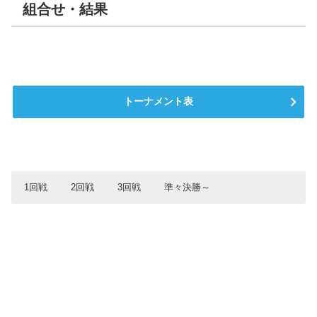
組合せ・結果
トーナメント表
1回戦
2回戦
3回戦
準々決勝～
1回戦
2回戦
3回戦
準々決勝
9月25日（日）
10月8日（土）10日（月）
10月15日（土）16日（日）
10月22日（土）23日（日）
大聖寺
石川県工
星稜
星稜
0
5
9
2
小松市立
鵬学園
鵬学園
鵬学園
3
5
43
3
金沢錦丘
羽咋工業
石川県工
金沢桜丘
7
0
1
0
金沢伏見
小松市立
飯田
小松大谷
0
0
0
0