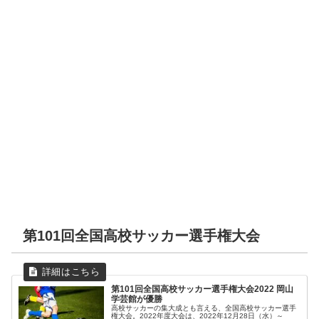
小松明峰
松任寺井辰巳丘
小松
金沢学院大
13
0
2
1
金沢二水
七尾
金沢市工
航空石川
1
0
2
翠星
小松
金沢桜丘
金沢
0
1
3
4
金沢商業
飯田
小松大谷
遊学館
2
3
1
金沢北陵
金沢錦丘
金沢学院大
7
0
10
志賀鹿西東雲
金沢市工
航空石川
0
7
15
北陸学院
金沢桜丘
輪島
1
3
0
金沢西
石川高専
野々市明倫
5
0
0
金沢学院大
金沢龍谷
7
0
金沢商業
金沢泉丘
0
0
準決勝
小松明峰
金沢
0
3
小松大谷
遊学館
2
3
輪島
3
航空石川
1
10月29日（土）
羽咋
0
金沢西
0
小松工業
0
内灘
0
星稜
3
鵬学園
7
金沢龍谷
13
野々市明倫
8
金沢
1
航空石川
1
金沢北陵
0
金沢向陽
0
金沢
14
金沢泉丘
13
第101回全国高校サッカー選手権大会
決勝
第101回全国高校サッカー選手権大会2022 岡山
学芸館が優勝
高校サッカーの集大成とも言える、全国高校サッカー選手
11月6日（日）
権大会。2022年度大会は、2022年12月28日（水）～