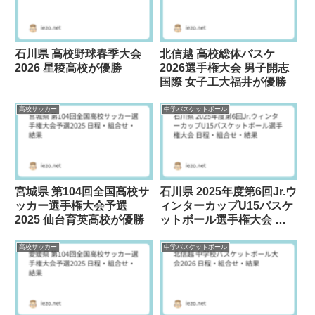
石川県 高校野球春季大会
北信越 高校総体バスケ
2026 星稜高校が優勝
2026選手権大会 男子開志
国際 女子工大福井が優勝
高校サッカー
中学バスケットボール
宮城県 第104回全国高校サ
石川県 2025年度第6回Jr.ウ
ッカー選手権大会予選
ィンターカップU15バスケ
2025 仙台育英高校が優勝
ットボール選手権大会 男
子金沢学院大中 女子七尾
DACHSが優勝
高校サッカー
中学バスケットボール