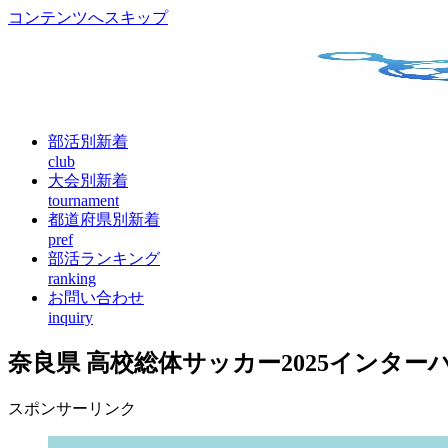
コンテンツへスキップ
部活別新着
club
大会別新着
tournament
都道府県別新着
pref
部活ランキング
ranking
お問い合わせ
inquiry
奈良県 高校総体サッカー2025インター
スポンサーリンク