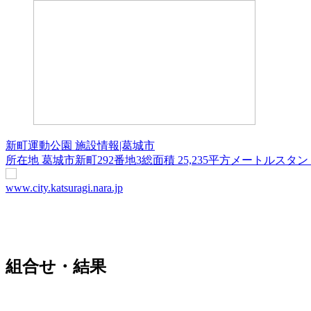
新町運動公園 施設情報|葛城市
所在地 葛城市新町292番地3総面積 25,235平方メートルスタンド
www.city.katsuragi.nara.jp
組合せ・結果