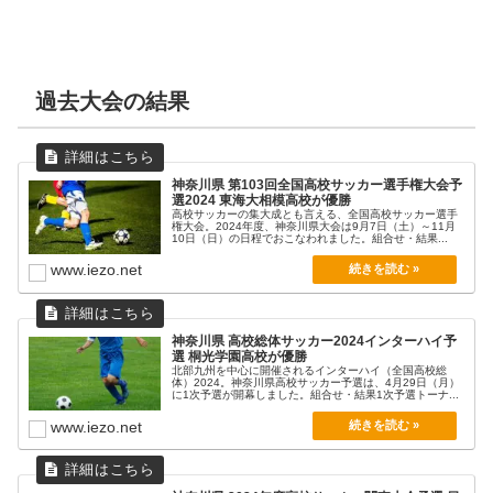
過去大会の結果
神奈川県 第103回全国高校サッカー選手権大会予
選2024 東海大相模高校が優勝
高校サッカーの集大成とも言える、全国高校サッカー選手
権大会。2024年度、神奈川県大会は9月7日（土）～11月
10日（日）の日程でおこなわれました。組合せ・結果...
www.iezo.net
神奈川県 高校総体サッカー2024インターハイ予
選 桐光学園高校が優勝
北部九州を中心に開催されるインターハイ（全国高校総
体）2024。神奈川県高校サッカー予選は、4月29日（月）
に1次予選が開幕しました。組合せ・結果1次予選トーナ...
www.iezo.net