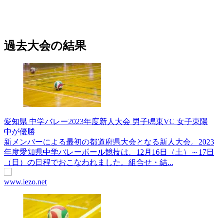
過去大会の結果
愛知県 中学バレー2023年度新人大会 男子鳴東VC 女子東陽
中が優勝
新メンバーによる最初の都道府県大会となる新人大会。2023
年度愛知県中学バレーボール競技は、12月16日（土）～17日
（日）の日程でおこなわれました。組合せ・結...
www.iezo.net