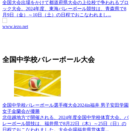
全国大会出場をかけて都道府県大会の上位校で争われるブロ
ック大会。2024年度、東海バレーボール競技は、青森県で8
月9日（金）～10日（土）の日程でおこなわれまし...
www.iezo.net
全国中学校バレーボール大会
全国中学校バレーボール選手権大会2024in福井 男子安田学園
女子金蘭会が優勝
北信越地方で開催される、2024年度全国中学校体育大会。バ
レーボール競技は、福井県で8月22日（木）～25日（日）の
日程でおこなわれました。大会会場福井県営体育...