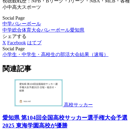
視聴観戦歴：NPB・Bリーグ・Jリーグ・NBA・MLB・各種
小中高大スポーツ
Social Page
中学バレーボール
中学総合体育大会バレーボール
愛知県
シェアする
X
Facebook
はてブ
Social Page
小学生・中学生・高校生の部活大会結果（速報）
関連記事
高校サッカー
愛知県 第104回全国高校サッカー選手権大会予選
2025 東海学園高校が優勝