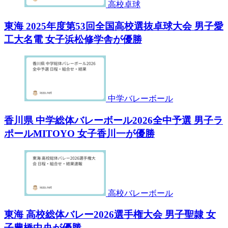
高校卓球
東海 2025年度第53回全国高校選抜卓球大会 男子愛
工大名電 女子浜松修学舎が優勝
中学バレーボール
香川県 中学総体バレーボール2026全中予選 男子ラ
ポールMITOYO 女子香川一が優勝
高校バレーボール
東海 高校総体バレー2026選手権大会 男子聖隷 女
子豊橋中央が優勝