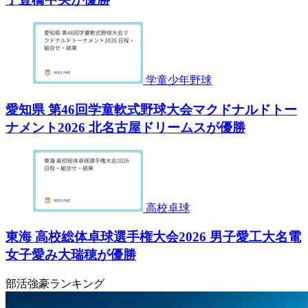
学童少年野球
愛知県 第46回学童軟式野球大会マクドナルドトー
ナメント2026 北名古屋ドリームスが優勝
高校卓球
東海 高校総体卓球選手権大会2026 男子愛工大名電
女子愛み大瑞穂が優勝
部活強豪ランキング