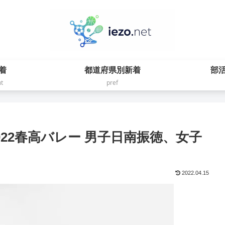
着
都道府県別新着
部
t
pref
022春高バレー 男子日南振徳、女子
2022.04.15