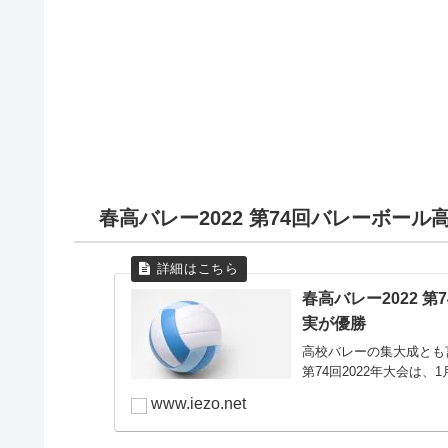
延岡
0
日章学園
0
11月3日（水）
11月6日（土）
11月7日（日）
高千穂
2
妻
都城商業
都城商業
2
2
2
宮崎南
1
富島
妻
鵬翔
1
0
1
決勝
都城西
0
延岡星雲
延岡星雲
都城
2
0
1
都城東
2
11月14日（日）
延岡
鵬翔
宮崎学園
0
2
2
春高バレー2022 第74回バレーボール
日南振徳
3
宮崎農業
小林西
0
1
鵬翔
都城
2
2
春高バレー2022 
準決勝
実が優勝
小林西
高鍋
2
0
高校バレーの集大成とも
宮崎大宮
宮崎学園
0
2
第74回2022年大会は、
11月7日（日）
www.iezo.net
ウルスラ
0
都城商業
2