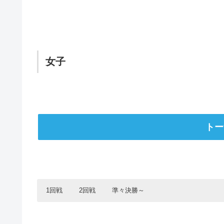
11月3日（水）
11月6日（土）
11月7日（日）
宮崎日大
日南振徳
日南振徳
0
2
2
女子
佐土原
佐土原
小林秀峰
2
0
0
小林秀峰
小林秀峰
日章学園
2
2
2
日南
宮崎大宮
都城東
0
1
0
トー
飯野
日章学園
0
2
宮崎大宮
都城農業
2
0
準決勝
日章学園
高千穂
2
0
1回戦
2回戦
準々決勝～
宮崎西
都城東
0
2
11月7日（日）
1回戦
2回戦
準々決勝
都城農業
2
日南振徳
2