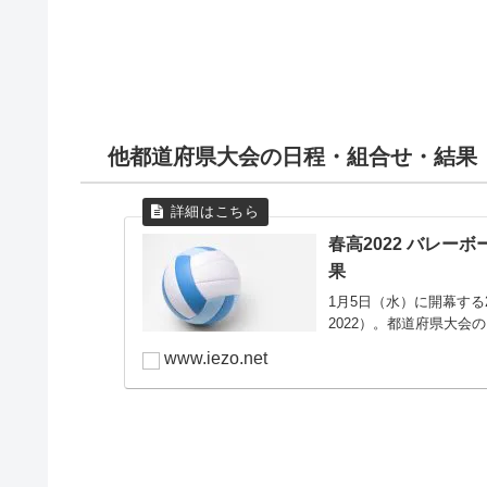
都城
2
宮崎学園
0
高鍋
2
飯野
1
決勝
日南
0
他都道府県大会の日程・組合せ・結果
宮崎学園
2
11月14日（日）
春高2022 バレー
都城商業
3
果
1月5日（水）に開幕する
2022）。都道府県大会
www.iezo.net