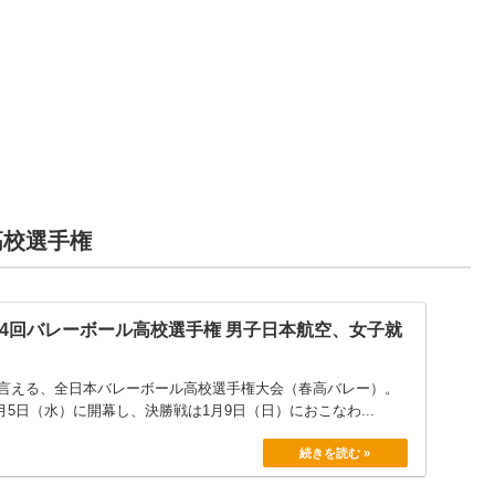
高鍋農業
0
都城工業
2
妻
0
延岡学園
延岡学園
延岡学園
2
2
1
高鍋
2
日南振徳
宮崎北
宮崎第一
0
0
2
宮崎北
宮崎南
都城西
2
0
1
日向
宮崎第一
都城泉ケ丘
0
2
2
高校選手権
1
都城工業
宮崎南
都城西
2
2
小林秀峰
宮崎商業
0
0
第74回バレーボール高校選手権 男子日本航空、女子就
本庄
都城農業
0
0
言える、全日本バレーボール高校選手権大会（春高バレー）。
宮崎第一
都城泉ケ丘
2
2
1月5日（水）に開幕し、決勝戦は1月9日（日）におこなわ...
都城西
2
宮崎第一
0