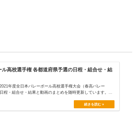
日向学院
0
都城泉ケ丘
2
延岡商業
0
宮崎商業
2
高千穂
0
都城農業
2
都城泉ケ丘
2
ボール高校選手権 各都道府県予選の日程・組合せ・結
0
都城泉ケ丘
宮崎日大
0
2021年度全日本バレーボール高校選手権大会（春高バレー
の日程・組合せ・結果と動画のまとめを随時更新しています。...