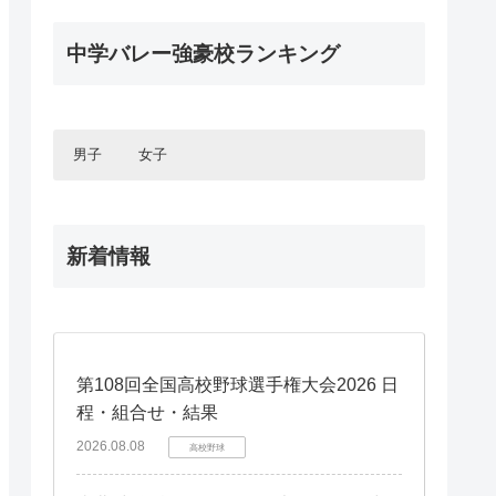
静岡県
三重県
インターハイ2020
福井県
石川県
中国エリア
全中バレー2025
広島県
インターハイ予選2021
京都府
兵庫県
2025年度新人大会
静岡県
四国エリア
福井県
春高バレー2020
JOC中学バレー2024
岡山県
広島県
滋賀県
京都府
2020年度新人大会
中学バレー強豪校ランキング
四国エリア
全中バレー予選2025
愛媛県
山口県
岡山県
国体2019
全中バレー2024
奈良県
滋賀県
九州エリア
春高バレー2021予選
徳島県
愛媛県
2024年度新人大会
島根県
山口県
インターハイ2019
奈良県
九州エリア
JOC中学バレー2023
福岡県
香川県
徳島県
インターハイ予選2020
鳥取県
島根県
全中バレー予選2024
春高バレー2019
鹿児島県
福岡県
全中バレー2023
香川県
鳥取県
2019年度新人大会
2023年度新人大会
熊本県
鹿児島県
男子
女子
JOC中学バレー2022
春高バレー2020予選
全中バレー予選2023
熊本県
全中バレー2022
インターハイ予選2019
宮崎県
2022年度新人大会
北海道・東北エリア
北海道・東北エリア
JOC中学バレー2021
大分県
宮崎県
全中バレー2022予選
新着情報
北海道
北海道
全中バレー2021
佐賀県
大分県
関東エリア
関東エリア
2021年度新人大会
青森県
青森県
沖縄県
佐賀県
JOC中学バレー2020
東京都
東京都
全中バレー2021予選
岩手県
岩手県
沖縄県
甲信・北陸エリア
甲信・北陸エリア
全中バレー2020
神奈川県
神奈川県
秋田県
秋田県
2020年度新人大会
長野県
長野県
JOC中学バレー2019
千葉県
千葉県
宮城県
宮城県
東海エリア
東海エリア
全中バレー2020予選
山梨県
山梨県
埼玉県
埼玉県
全中バレー2019
第108回全国高校野球選手権大会2026 日
愛知県
愛知県
新潟県
新潟県
2019年度新人大会
茨城県
茨城県
関西エリア
関西エリア
程・組合せ・結果
岐阜県
岐阜県
富山県
富山県
群馬県
群馬県
全中バレー2019予選
大阪府
大阪府
三重県
三重県
石川県
石川県
中国エリア
中国エリア
2026.08.08
高校野球
栃木県
栃木県
兵庫県
兵庫県
静岡県
静岡県
福井県
福井県
広島県
広島県
京都府
京都府
四国エリア
四国エリア