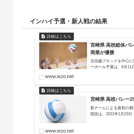
インハイ予選・新人戦の結果
宮崎県 高校総体バレ
商業が優勝
北信越ブロックを中心に
ーボール予選は、6月11
www.iezo.net
宮崎県 高校バレー2
新チームによる最初の都
競技は、2021年1月23
www.iezo.net