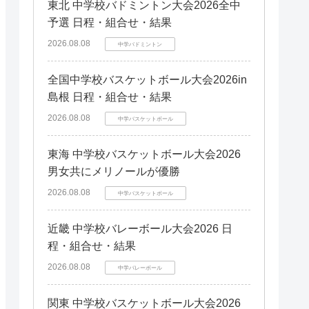
岡山県
岡山県
東北 中学校バドミントン大会2026全中
滋賀県
滋賀県
愛媛県
愛媛県
山口県
山口県
予選 日程・組合せ・結果
九州エリア
九州エリア
徳島県
徳島県
島根県
島根県
2026.08.08
福岡県
福岡県
中学バドミントン
香川県
香川県
鳥取県
鳥取県
鹿児島県
鹿児島県
熊本県
熊本県
全国中学校バスケットボール大会2026in
長崎県
長崎県
島根 日程・組合せ・結果
宮崎県
宮崎県
2026.08.08
中学バスケットボール
大分県
大分県
佐賀県
佐賀県
東海 中学校バスケットボール大会2026
男女共にメリノールが優勝
2026.08.08
中学バスケットボール
近畿 中学校バレーボール大会2026 日
程・組合せ・結果
2026.08.08
中学バレーボール
関東 中学校バスケットボール大会2026