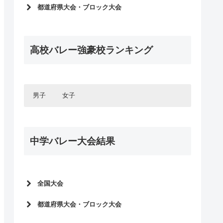
インターハイ2026
都道府県大会・ブロック大会
春高バレー2026
インターハイ予選2026
インターハイ2025
2025年度新人大会
春高バレー2025
高校バレー強豪校ランキング
春高バレー2026予選
インターハイ2024
インターハイ予選2025
春高バレー2024
2024年度新人大会
国体2023
春高バレー2025予選
男子
女子
インターハイ2023
インターハイ予選2024
春高バレー2023
北海道・東北エリア
2023年度新人大会
北海道・東北エリア
国体2022
北海道
春高バレー2024予選
関東エリア
中学バレー大会結果
青森県
北海道
インターハイ2022
関東エリア
インターハイ予選2023
東京都
岩手県
青森県
甲信・北陸エリア
春高バレー2022
千葉県
東京都
2022年度新人大会
秋田県
岩手県
甲信・北陸エリア
国体2021
長野県
埼玉県
千葉県
宮城県
秋田県
東海エリア
春高バレー2023予選
山梨県
長野県
インターハイ2021
茨城県
埼玉県
全国大会
山形県
宮城県
東海エリア
愛知県
インターハイ予選2022
新潟県
山梨県
群馬県
茨城県
関西エリア
春高バレー2021
山形県
全中バレー2026
岐阜県
愛知県
富山県
新潟県
2021年度新人大会
都道府県大会・ブロック大会
栃木県
群馬県
関西エリア
大阪府
国体2020
三重県
岐阜県
JOC中学バレー2025
石川県
富山県
中国エリア
栃木県
春高バレー2022予選
全中バレー予選2026
兵庫県
大阪府