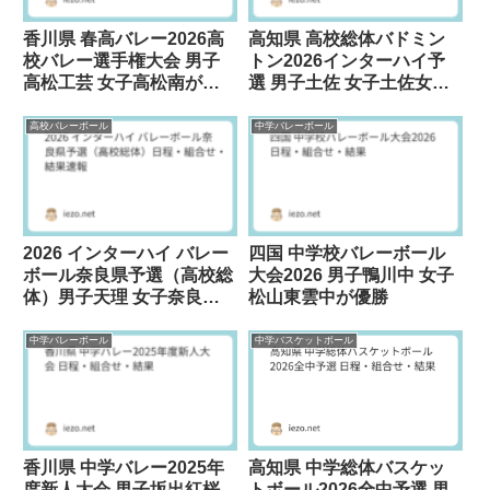
香川県 春高バレー2026高
高知県 高校総体バドミン
校バレー選手権大会 男子
トン2026インターハイ予
高松工芸 女子高松南が優
選 男子土佐 女子土佐女が
勝
優勝
高校バレーボール
中学バレーボール
2026 インターハイ バレー
四国 中学校バレーボール
ボール奈良県予選（高校総
大会2026 男子鴨川中 女子
体）男子天理 女子奈良女
松山東雲中が優勝
子が優勝
中学バレーボール
中学バスケットボール
香川県 中学バレー2025年
高知県 中学総体バスケッ
度新人大会 男子坂出紅桜
トボール2026全中予選 男