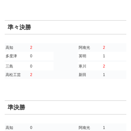
準々決勝
高知
2
阿南光
2
多度津
0
英明
1
三島
0
寒川
2
高松工芸
2
新田
1
準決勝
高知
0
阿南光
1