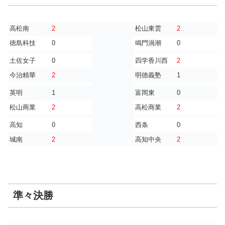
高松南
2
松山東雲
2
徳島科技
0
鳴門渦潮
0
土佐女子
0
四学香川西
2
今治精華
2
明徳義塾
1
英明
1
富岡東
0
松山商業
2
高松商業
2
高知
0
西条
0
城南
2
高知中央
2
準々決勝