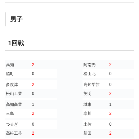
男子
1回戦
高知
2
阿南光
2
脇町
0
松山北
0
多度津
2
高知学芸
0
松山工業
0
英明
2
高知商業
1
城東
1
三島
2
寒川
2
つるぎ
0
土佐
0
高松工芸
2
新田
2