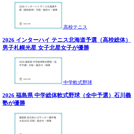
高校テニス
2026 インターハイ テニス北海道予選（高校総体）
男子札幌光星 女子北星女子が優勝
中学軟式野球
2026 福島県 中学総体軟式野球（全中予選）石川義
塾が優勝