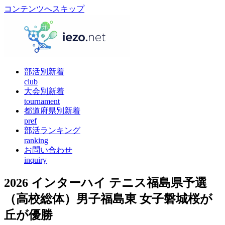
コンテンツへスキップ
部活別新着
club
大会別新着
tournament
都道府県別新着
pref
部活ランキング
ranking
お問い合わせ
inquiry
2026 インターハイ テニス福島県予選
（高校総体）男子福島東 女子磐城桜が
丘が優勝