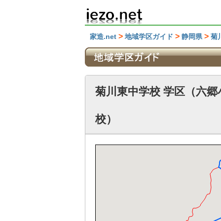
>
>
>
家造.net
地域学区ガイド
静岡県
菊
菊川東中学校 学区（六
校）