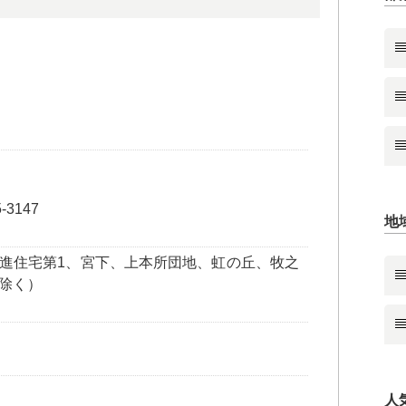
-3147
地
進住宅第1、宮下、上本所団地、虹の丘、牧之
除く）
人