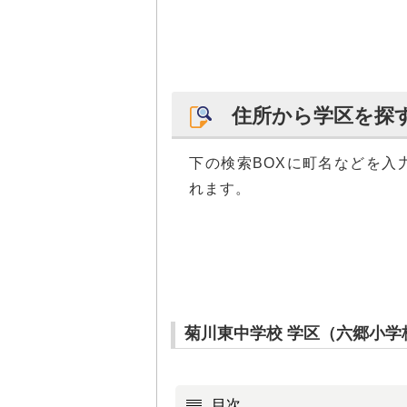
住所から学区を探
下の検索BOXに町名などを入
れます。
菊川東中学校 学区（六郷小
目次