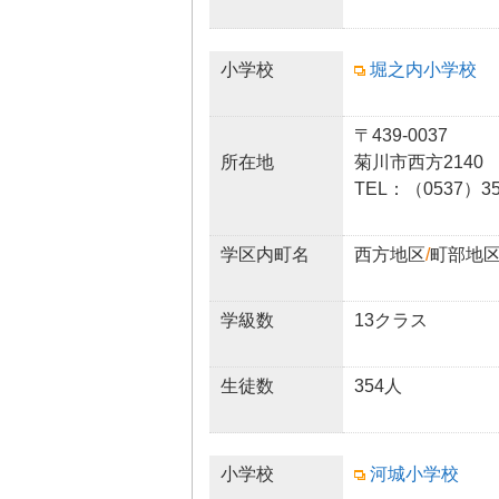
小学校
堀之内小学校
〒439-0037
所在地
菊川市西方2140
TEL：（0537）35
学区内町名
西方地区
/
町部地
学級数
13クラス
生徒数
354人
小学校
河城小学校