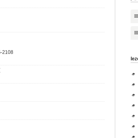
-2108
Iez
区