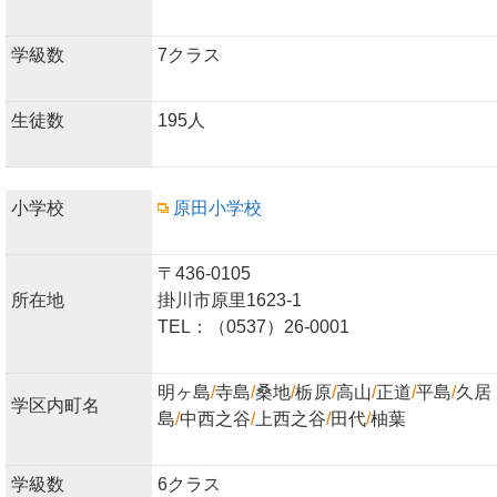
学級数
7クラス
生徒数
195人
小学校
原田小学校
〒436-0105
所在地
掛川市原里1623-1
TEL：（0537）26-0001
明ヶ島
/
寺島
/
桑地
/
栃原
/
高山
/
正道
/
平島
/
久居
学区内町名
島
/
中西之谷
/
上西之谷
/
田代
/
柚葉
学級数
6クラス