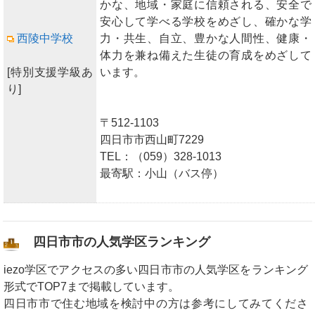
かな、地域・家庭に信頼される、安全で
安心して学べる学校をめざし、確かな学
西陵中学校
力・共生、自立、豊かな人間性、健康・
体力を兼ね備えた生徒の育成をめざして
[特別支援学級あ
います。
り]
〒512-1103
四日市市西山町7229
TEL：（059）328-1013
最寄駅：小山（バス停）
四日市市の人気学区ランキング
iezo学区でアクセスの多い四日市市の人気学区をランキング
形式でTOP7まで掲載しています。
四日市市で住む地域を検討中の方は参考にしてみてくださ