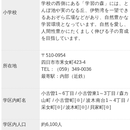
学校の西側にある「学習の森」には、と
んぼ池や実のなる丘、伊勢湾を一望でき
小学校
るあおぞら広場などがあり、自然豊かな
学習環境となっています。自然を愛し、
人間性豊かにたくましく伸びる子の育成
を目指しています。
〒510-0954
四日市市釆女町423-4
所在地
TEL：（059）349-0036
最寄駅：内部（近鉄）
小古曽1～6丁目 / 小古曽東1～3丁目 / 森カ
学区内町名
山町 / 小古曽町[※] / 波木南台1～4丁目 /
采女町[※] / 波木町[※] / 貝家町[※]
学区内人口
約6,100人