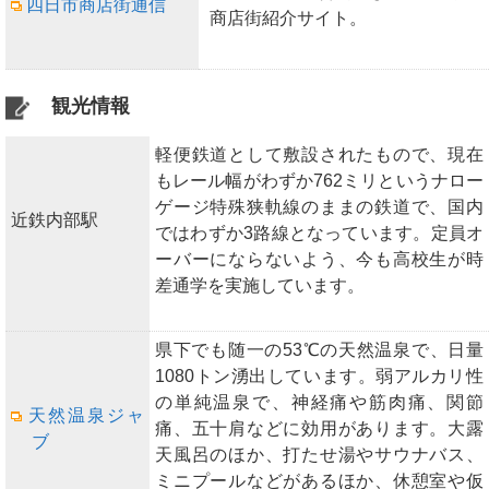
四日市商店街通信
商店街紹介サイト。
観光情報
軽便鉄道として敷設されたもので、現在
もレール幅がわずか762ミリというナロー
ゲージ特殊狭軌線のままの鉄道で、国内
近鉄内部駅
ではわずか3路線となっています。定員オ
ーバーにならないよう、今も高校生が時
差通学を実施しています。
県下でも随一の53℃の天然温泉で、日量
1080トン湧出しています。弱アルカリ性
の単純温泉で、神経痛や筋肉痛、関節
天然温泉ジャ
痛、五十肩などに効用があります。大露
ブ
天風呂のほか、打たせ湯やサウナバス、
ミニプールなどがあるほか、休憩室や仮