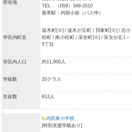
所在地
TEL：（059）349-2010
最寄駅：内部小前（バス停）
波木町[※] / 波木が丘町 / 貝家町[※] / 北小
学区内町名
松町 / 南小松町 / 采女町[※] / 采女が丘1～
5丁目
学区内人口
約11,900人
学級数
20クラス
生徒数
613人
内部東小学校
[特別支援学級あり]