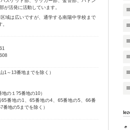
、バスケット部、サッカー部、金管部、バトン
部が活発に活動しています。
学区域は広いですが、通学する南陽中学校まで
す。
61
608
山1～13番地までを除く）
地の１?5番地の10）
5番地の1、65番地の4、65番地の5、66番
67番地の5までを除く）
Iez