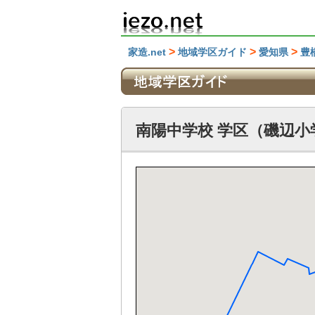
>
>
>
家造.net
地域学区ガイド
愛知県
豊
南陽中学校 学区（磯辺小