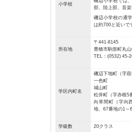
磯辺小学校では
小学校
部、陸上部、音楽
磯辺小学校の通
は約700と近いで
〒441-8145
所在地
豊橋市駒形町丸山
TEL：(0532) 45-2
磯辺下地町（字葭
一色町
城山町
学区内町名
松井町（字赤根5番
向草間町（字向西6
地、67番地の1～
学級数
20クラス