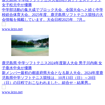
女子松元中が優勝
中学部活動の集大成でブロック大会、全国大会へと続く中学
校総合体育大会。2025年度、鹿児島県ソフトテニス競技の大
会情報を掲載しています。大会日程2025年 7月...
www.iezo.net
鹿児島県 中学ソフトテニス2024年度新人大会 男子川内南 女
子垂水中央が優勝
新メンバー最初の都道府県大会となる新人大会。2024年度鹿
児島県中学ソフトテニス競技は、10月13日（日）～20日
（日）の日程でおこなわれました。組合せ・結果男...
www.iezo.net