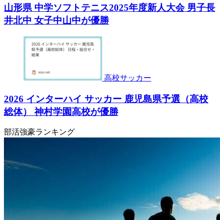
山形県 中学ソフトテニス2025年度新人大会 男子長
井北中 女子中山中が優勝
高校サッカー
2026 インターハイ サッカー 鹿児島県予選（高校
総体） 神村学園高校が優勝
部活強豪ランキング