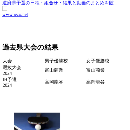
道府県予選の日程・組合せ・結果と動画のまとめを随...
www.iezo.net
過去県大会の結果
大会
男子優勝校
女子優勝校
選抜大会
富山商業
富山商業
2024
IH予選
高岡龍谷
高岡龍谷
2024