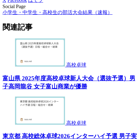
X
Facebook
はてブ
Social Page
小学生・中学生・高校生の部活大会結果（速報）
関連記事
高校卓球
富山県 2025年度高校卓球新人大会（選抜予選）男
子高岡龍谷 女子富山商業が優勝
高校卓球
東京都 高校総体卓球2026インターハイ予選 男子実