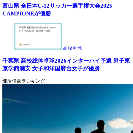
富山県 全日本U-12サッカー選手権大会2025
CAMPIONEが優勝
高校卓球
千葉県 高校総体卓球2026インターハイ予選 男子東
京学館浦安 女子和洋国府台女子が優勝
部活強豪ランキング