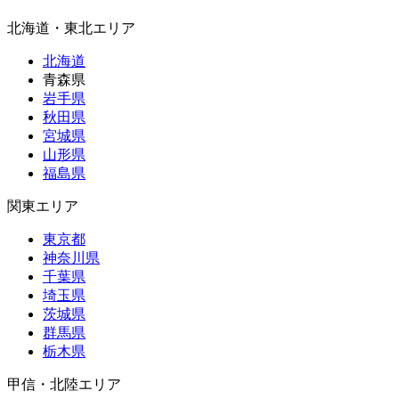
北海道・東北エリア
北海道
青森県
岩手県
秋田県
宮城県
山形県
福島県
関東エリア
東京都
神奈川県
千葉県
埼玉県
茨城県
群馬県
栃木県
甲信・北陸エリア