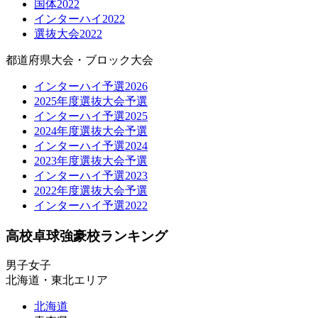
国体2022
インターハイ2022
選抜大会2022
都道府県大会・ブロック大会
インターハイ予選2026
2025年度選抜大会予選
インターハイ予選2025
2024年度選抜大会予選
インターハイ予選2024
2023年度選抜大会予選
インターハイ予選2023
2022年度選抜大会予選
インターハイ予選2022
高校卓球強豪校ランキング
男子
女子
北海道・東北エリア
北海道