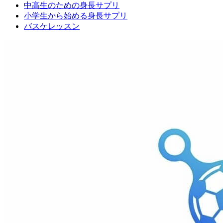
中高生のための身長サプリ
小学生から始める身長サプリ
バスケレッスン