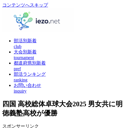
コンテンツへスキップ
部活別新着
club
大会別新着
tournament
都道府県別新着
pref
部活ランキング
ranking
お問い合わせ
inquiry
四国 高校総体卓球大会2025 男女共に明
徳義塾高校が優勝
スポンサーリンク