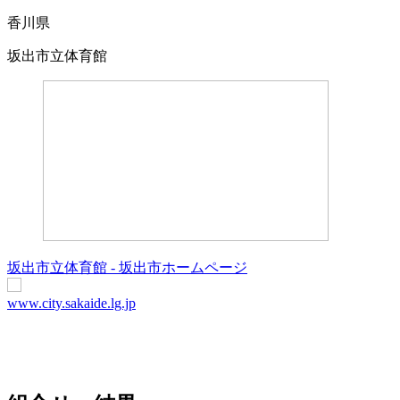
香川県
坂出市立体育館
坂出市立体育館 - 坂出市ホームページ
www.city.sakaide.lg.jp