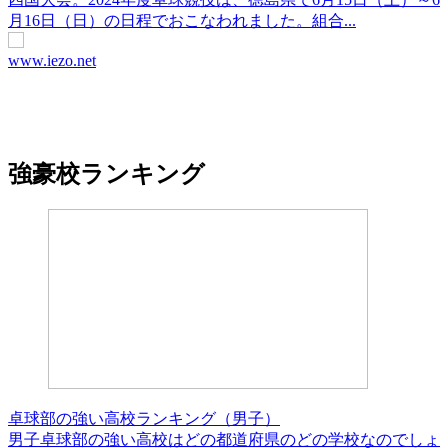
月16日（日）の日程でおこなわれました。組合...
www.iezo.net
強豪校ランキング
卓球部の強い高校ランキング（男子）
男子卓球部の強い高校はどの都道府県のどの学校なのでしょ