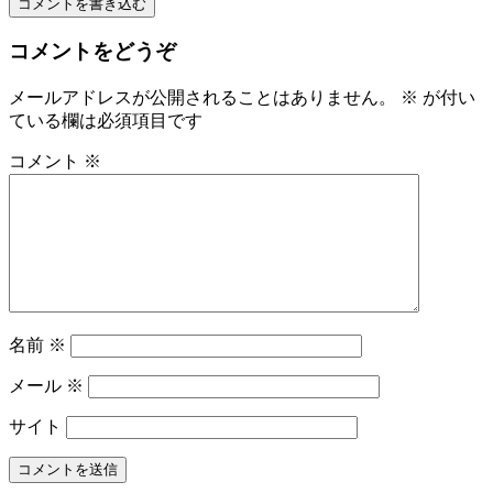
コメントを書き込む
コメントをどうぞ
メールアドレスが公開されることはありません。
※
が付い
ている欄は必須項目です
コメント
※
名前
※
メール
※
サイト