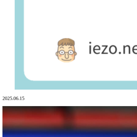
2025.06.15