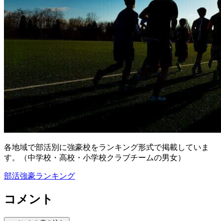
各地域で部活別に強豪校をランキング形式で掲載していま
す。（中学校・高校・小学校クラブチームの男女）
部活強豪ランキング
コメント