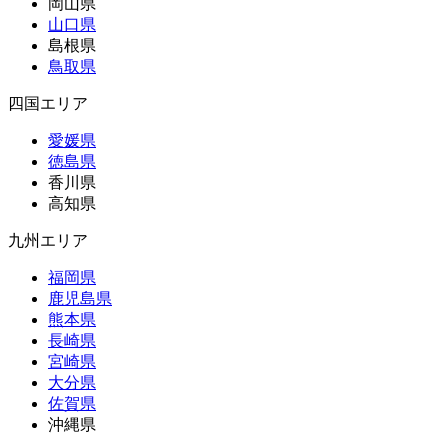
岡山県
山口県
島根県
鳥取県
四国エリア
愛媛県
徳島県
香川県
高知県
九州エリア
福岡県
鹿児島県
熊本県
長崎県
宮崎県
大分県
佐賀県
沖縄県