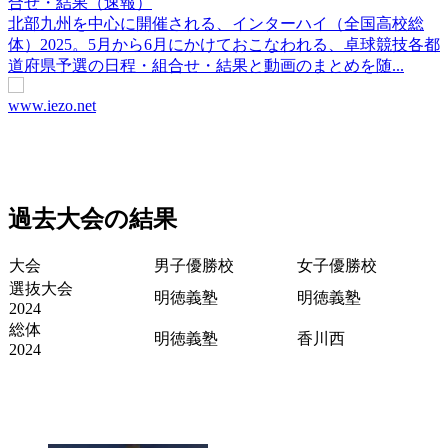
合せ・結果（速報）
北部九州を中心に開催される、インターハイ（全国高校総
体）2025。5月から6月にかけておこなわれる、卓球競技各都
道府県予選の日程・組合せ・結果と動画のまとめを随...
www.iezo.net
過去大会の結果
大会
男子優勝校
女子優勝校
選抜大会
明徳義塾
明徳義塾
2024
総体
明徳義塾
香川西
2024