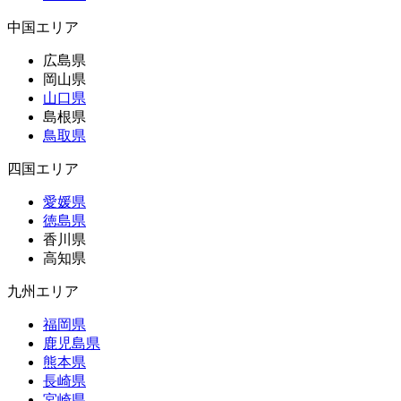
中国エリア
広島県
岡山県
山口県
島根県
鳥取県
四国エリア
愛媛県
徳島県
香川県
高知県
九州エリア
福岡県
鹿児島県
熊本県
長崎県
宮崎県