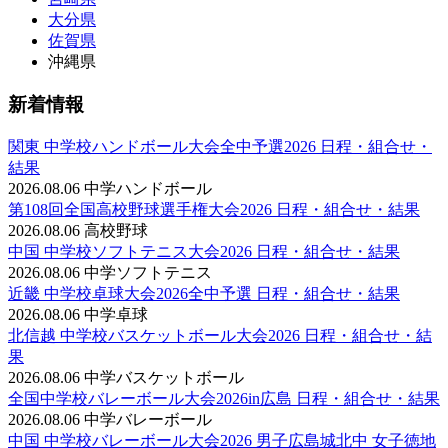
大分県
佐賀県
沖縄県
新着情報
関東 中学校ハンドボール大会全中予選2026 日程・組合せ・
結果
2026.08.06
中学ハンドボール
第108回全国高校野球選手権大会2026 日程・組合せ・結果
2026.08.06
高校野球
中国 中学校ソフトテニス大会2026 日程・組合せ・結果
2026.08.06
中学ソフトテニス
近畿 中学校卓球大会2026全中予選 日程・組合せ・結果
2026.08.06
中学卓球
北信越 中学校バスケットボール大会2026 日程・組合せ・結
果
2026.08.06
中学バスケットボール
全国中学校バレーボール大会2026in広島 日程・組合せ・結果
2026.08.06
中学バレーボール
中国 中学校バレーボール大会2026 男子広島城北中 女子徳地