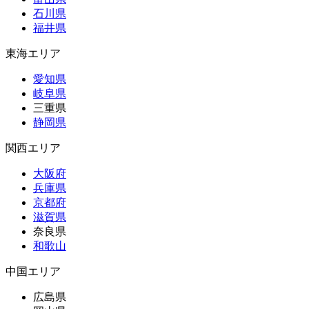
石川県
福井県
東海エリア
愛知県
岐阜県
三重県
静岡県
関西エリア
大阪府
兵庫県
京都府
滋賀県
奈良県
和歌山
中国エリア
広島県