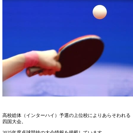
高校総体（インターハイ）予選の上位校によりあらそわれる
四国大会。
2025年度卓球競技の大会情報を掲載しています。