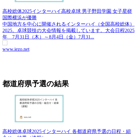
高校総体2025インターハイ高校卓球 男子野田学園 女子星槎
国際横浜が優勝
中国地方を中心に開催されるインターハイ（全国高校総体）
2025。卓球競技の大会情報を掲載しています。大会日程2025
年 7月31日（木）～8月4日（金）7月31...
www.iezo.net
都道府県予選の結果
高校総体卓球2025インターハイ 各都道府県予選の日程・組