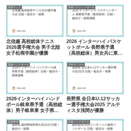
結果
星城が優勝
高校テニス
高校バスケットボール
北信越 高校総体テニス
2026 インターハイ バスケ
2026選手権大会 男子北陸
ットボール 長野県予選
女子松商学園が優勝
（高校総体）男女共に東海
大諏訪高校が優勝
高校ハンドボール
少年サッカー
2026インターハイ ハンド
長野県 全日本U-12サッカ
ボール岐阜県予選（高校総
ー選手権大会2025 アルテ
体）男子岐阜東 女子県岐
ィスタ浅間が優勝
阜商が優勝
高校野球
高校ハンドボール