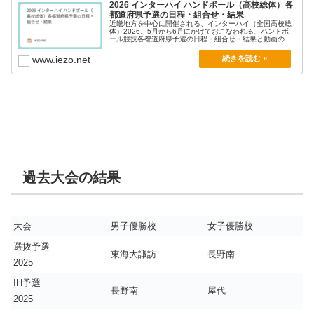
2026 インターハイ ハンドボール（高校総体）各
都道府県予選の日程・組合せ・結果
近畿地方を中心に開催される、インターハイ（全国高校総
体）2026。5月から6月にかけておこなわれる、ハンドボ
ール競技各都道府県予選の日程・組合せ・結果と動画の
ま...
www.iezo.net
過去大会の結果
大会
男子優勝校
女子優勝校
選抜予選
東海大諏訪
長野南
2025
IH予選
長野南
屋代
2025