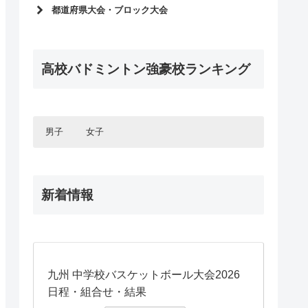
インターハイ2026
都道府県大会・ブロック大会
選抜大会2026
インターハイ予選2026
インターハイ2025
2025年度選抜予選
選抜大会2025
高校バドミントン強豪校ランキング
インターハイ予選2025
インターハイ2024
2024年度選抜予選
選抜大会2024
インターハイ予選2024
国体2023
2023年度選抜予選
男子
女子
インターハイ2023
インターハイ予選2023
選抜大会2023
北海道・東北エリア
2022年度選抜予選
北海道・東北エリア
国体2022
北海道
インターハイ予選2022
関東エリア
新着情報
青森県
北海道
インターハイ2022
関東エリア
東京都
岩手県
青森県
甲信・北陸エリア
選抜大会2022
神奈川県
東京都
秋田県
岩手県
甲信・北陸エリア
長野県
千葉県
神奈川県
宮城県
秋田県
東海エリア
山梨県
長野県
埼玉県
千葉県
山形県
宮城県
東海エリア
愛知県
山梨県
埼玉県
関西エリア
福島県
山形県
九州 中学校バスケットボール大会2026
岐阜県
愛知県
富山県
群馬県
関西エリア
福島県
大阪府
日程・組合せ・結果
岐阜県
石川県
富山県
中国エリア
栃木県
群馬県
大阪府