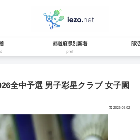
着
都道府県別新着
部
t
pref
26全中予選 男子彩星クラブ 女子園
2026.08.02