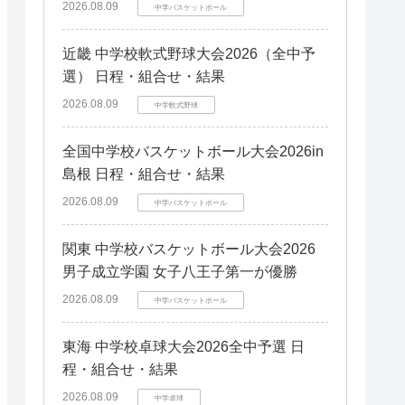
静岡県
福井県
石川県
中国エリア
2026.08.09
中学バスケットボール
栃木県
京都府
静岡県
四国エリア
福井県
岡山県
滋賀県
京都府
四国エリア
愛媛県
山口県
岡山県
近畿 中学校軟式野球大会2026（全中予
奈良県
滋賀県
九州エリア
徳島県
愛媛県
山口県
選） 日程・組合せ・結果
奈良県
九州エリア
福岡県
徳島県
鳥取県
2026.08.09
福岡県
中学軟式野球
鳥取県
熊本県
長崎県
熊本県
全国中学校バスケットボール大会2026in
宮崎県
長崎県
島根 日程・組合せ・結果
大分県
2026.08.09
中学バスケットボール
佐賀県
大分県
佐賀県
関東 中学校バスケットボール大会2026
男子成立学園 女子八王子第一が優勝
2026.08.09
中学バスケットボール
東海 中学校卓球大会2026全中予選 日
程・組合せ・結果
2026.08.09
中学卓球