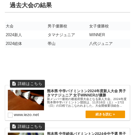
過去大会の結果
大会
男子優勝校
女子優勝校
2024新人
タマナジュニア
WINNER
2024総体
帯山
八代ジュニア
熊本県 中学バドミントン2024年度新人大会 男子
タマナジュニア 女子WINNERが優勝
新メンバー最初の都道府県大会となる新人大会。2024年度
熊本県中学バドミントン競技は、11月16日（土）～17日
（日）の日程でおこなわれました。大会開催要項組合...
www.iezo.net
熊本県 中学総体バドミントン2024全中予選 男子