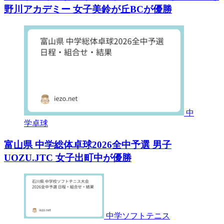
野川アカデミー 女子美鈴が丘BCが優勝
中
学卓球
富山県 中学総体卓球2026全中予選 男子
UOZU.JTC 女子出町中が優勝
中学ソフトテニス