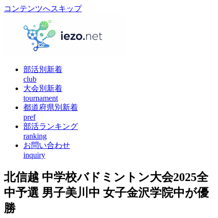
コンテンツへスキップ
部活別新着
club
大会別新着
tournament
都道府県別新着
pref
部活ランキング
ranking
お問い合わせ
inquiry
北信越 中学校バドミントン大会2025全
中予選 男子美川中 女子金沢学院中が優
勝