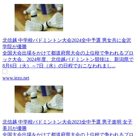
北信越 中学校バドミントン大会2024全中予選 男女共に金沢
学院が優勝
全国大会出場をかけて都道府県大会の上位校で争われるブロ
ック大会。2024年度、北信越バドミントン競技は、新潟県で
8月6日（火）～7日（水）の日程でおこなわれまし...
www.iezo.net
北信越 中学校バドミントン大会2023全中予選 男子進明 女子
美川が優勝
全国大会出場をかけて都道府県大会の上位校で争われるブロ