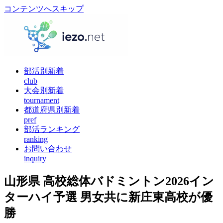
コンテンツへスキップ
部活別新着
club
大会別新着
tournament
都道府県別新着
pref
部活ランキング
ranking
お問い合わせ
inquiry
山形県 高校総体バドミントン2026イン
ターハイ予選 男女共に新庄東高校が優
勝