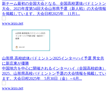
新チーム最初の全国大会となる、全国高校選抜バドミントン
大会。2025年度第54回大会山形県予選（新人戦）の大会情報
を掲載しています。大会日程2025年 11月1...
www.iezo.net
山形県 高校総体バドミントン2025インターハイ予選 男女共
に新庄東が優勝
中国地方を中心に開催されるインターハイ（全国高校総体）
2025。山形県高校バドミントン予選の大会情報を掲載してい
ます。大会日程2025年 5月30日（金）～6月...
www.iezo.net