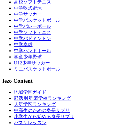
高校ソフトテニス
中学軟式野球
中学サッカー
中学バスケットボール
中学バレーボール
中学ソフトテニス
中学バドミントン
中学卓球
中学ハンドボール
学童少年野球
U12少年サッカー
ミニバスケットボール
Iezo Content
地域学区ガイド
部活別 強豪学校ランキング
人気学区ランキング
中高生のための身長サプリ
小学生から始める身長サプリ
バスケレッスン