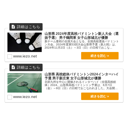
山形県 2024年度高校バドミントン新人大会（選
抜予選） 男子鶴岡東 女子山形城北が優勝
新チーム最初の全国大会となる、全国高校選抜バドミント
ン大会。2024年度第53回大会山形県予選（新人戦）は、
2024年11月2日（土）～3日（日）の日程でおこな...
www.iezo.net
山形県 高校総体バドミントン2024インターハイ
予選 男子新庄東 女子山形城北が優勝
北部九州を中心に開催されるインターハイ（全国高校総
体）2024。山形県高校バドミントン予選は、6月7日
（金）～9日（日）の日程でおこなわれました。大会開催
要項組...
www.iezo.net