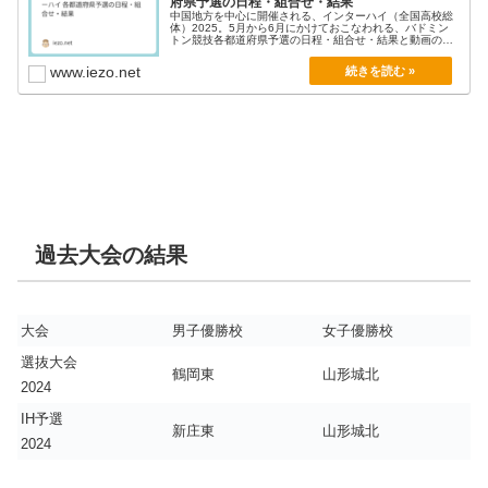
府県予選の日程・組合せ・結果
中国地方を中心に開催される、インターハイ（全国高校総
体）2025。5月から6月にかけておこなわれる、バドミン
トン競技各都道府県予選の日程・組合せ・結果と動画の
ま...
www.iezo.net
過去大会の結果
大会
男子優勝校
女子優勝校
選抜大会
鶴岡東
山形城北
2024
IH予選
新庄東
山形城北
2024