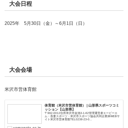
大会日程
2025年 5月30日（金）～6月1日（日）
大会会場
米沢市営体育館
体育館（米沢市営体育館） | 山形県スポーツコミ
ッション【山形県】
〒992-0012住所米沢市金池3-1-62管理運営者エービーエ
ム・吾妻スポーツ・米沢市スポーツ協会共同企業体WEBサ
イト米沢市営体育館TEL0238-23-0...
yamagata-sc.jp