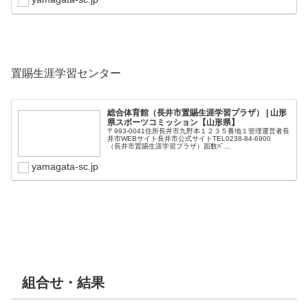
置賜生涯学習センター
総合体育館（長井市置賜生涯学習プラザ） | 山形
県スポーツコミッション【山形県】
〒993-0041住所長井市九野本１２３５番地１管理運営者長
井市WEBサイト長井市公式サイトTEL0238-84-6900
（長井市置賜生涯学習プラザ）面数ﾊﾞ...
yamagata-sc.jp
組合せ・結果