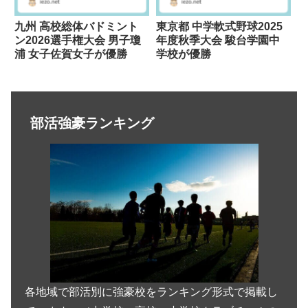
九州 高校総体バドミント
東京都 中学軟式野球2025
ン2026選手権大会 男子瓊
年度秋季大会 駿台学園中
浦 女子佐賀女子が優勝
学校が優勝
部活強豪ランキング
各地域で部活別に強豪校をランキング形式で掲載し