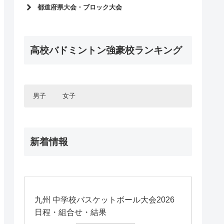
インターハイ2026
都道府県大会・ブロック大会
選抜大会2026
インターハイ予選2026
インターハイ2025
2025年度選抜予選
選抜大会2025
高校バドミントン強豪校ランキング
インターハイ予選2025
インターハイ2024
2024年度選抜予選
選抜大会2024
インターハイ予選2024
国体2023
2023年度選抜予選
男子
女子
インターハイ2023
インターハイ予選2023
選抜大会2023
北海道・東北エリア
2022年度選抜予選
北海道・東北エリア
国体2022
北海道
インターハイ予選2022
関東エリア
新着情報
青森県
北海道
インターハイ2022
関東エリア
東京都
岩手県
青森県
甲信・北陸エリア
選抜大会2022
神奈川県
東京都
秋田県
岩手県
甲信・北陸エリア
長野県
千葉県
神奈川県
宮城県
秋田県
東海エリア
山梨県
長野県
埼玉県
千葉県
山形県
宮城県
東海エリア
愛知県
山梨県
埼玉県
関西エリア
福島県
山形県
九州 中学校バスケットボール大会2026
岐阜県
愛知県
富山県
群馬県
関西エリア
福島県
大阪府
日程・組合せ・結果
岐阜県
石川県
富山県
中国エリア
栃木県
群馬県
大阪府