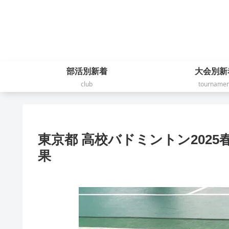
部活別新着
大会別新
club
tournamen
東京都 高校バドミントン202
果