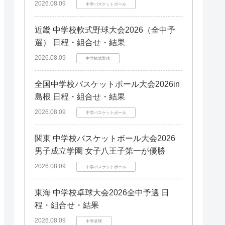
静岡県
福井県
石川県
中国エリア
2026.08.09
中学バスケットボール
栃木県
京都府
静岡県
四国エリア
福井県
岡山県
滋賀県
京都府
四国エリア
愛媛県
山口県
岡山県
近畿 中学校軟式野球大会2026（全中予
奈良県
滋賀県
九州エリア
徳島県
愛媛県
山口県
選） 日程・組合せ・結果
奈良県
九州エリア
福岡県
徳島県
鳥取県
2026.08.09
福岡県
中学軟式野球
鳥取県
熊本県
長崎県
熊本県
全国中学校バスケットボール大会2026in
宮崎県
長崎県
島根 日程・組合せ・結果
大分県
2026.08.09
中学バスケットボール
佐賀県
大分県
佐賀県
関東 中学校バスケットボール大会2026
男子成立学園 女子八王子第一が優勝
2026.08.09
中学バスケットボール
東海 中学校卓球大会2026全中予選 日
程・組合せ・結果
2026.08.09
中学卓球