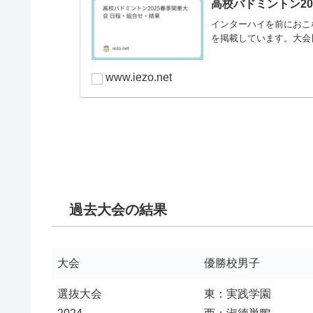
高校バドミントン2
インターハイを前におこ
を掲載しています。大会日
www.iezo.net
過去大会の結果
大会
優勝校男子
選抜大会
東：実践学園