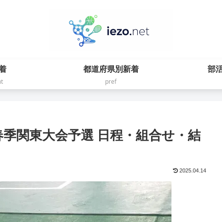
着
都道府県別新着
部
t
pref
5春季関東大会予選 日程・組合せ・結
2025.04.14