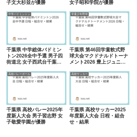
子文大杉並が優勝
女子昭和学院が優勝
中学バドミントン
学童少年野球
千葉県 中学総体バドミン
千葉県 第46回学童軟式野
トン2026全中予選 男子四
球大会マクドナルドトーナ
街道北 女子西武台千葉が
メント2026 豊上ジュニア
優勝
ーズが優勝
高校バレーボール
高校サッカー
千葉県 高校バレー2025年
千葉県 高校サッカー2025
度新人大会 男子習志野 女
年度新人大会 日程・組合
子敬愛学園が優勝
せ・結果