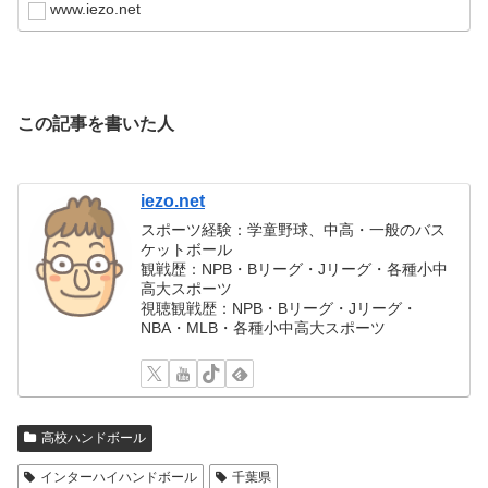
www.iezo.net
この記事を書いた人
iezo.net
スポーツ経験：学童野球、中高・一般のバス
ケットボール
観戦歴：NPB・Bリーグ・Jリーグ・各種小中
高大スポーツ
視聴観戦歴：NPB・Bリーグ・Jリーグ・
NBA・MLB・各種小中高大スポーツ
高校ハンドボール
インターハイハンドボール
千葉県