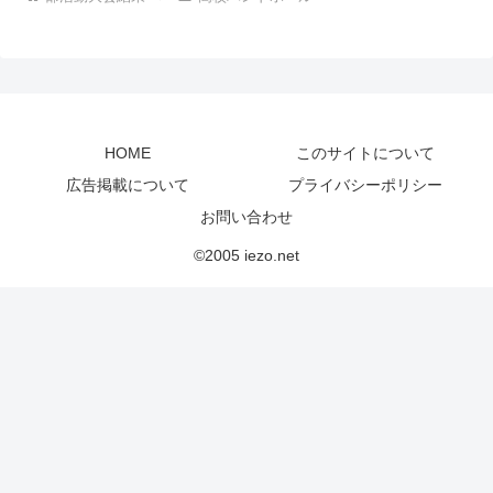
HOME
このサイトについて
広告掲載について
プライバシーポリシー
お問い合わせ
©2005 iezo.net