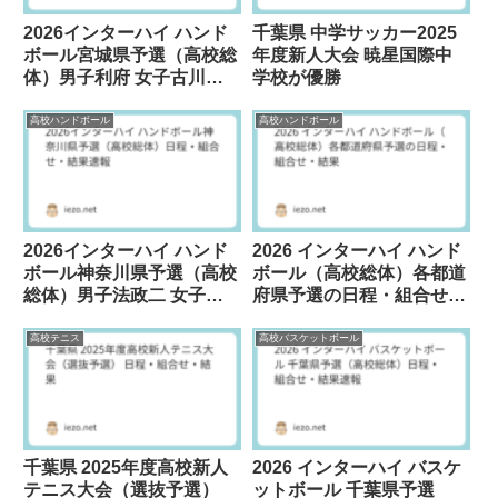
2026インターハイ ハンド
千葉県 中学サッカー2025
ボール宮城県予選（高校総
年度新人大会 暁星国際中
体）男子利府 女子古川学
学校が優勝
園が優勝
高校ハンドボール
高校ハンドボール
2026インターハイ ハンド
2026 インターハイ ハンド
ボール神奈川県予選（高校
ボール（高校総体）各都道
総体）男子法政二 女子高
府県予選の日程・組合せ・
津が優勝
結果
高校テニス
高校バスケットボール
千葉県 2025年度高校新人
2026 インターハイ バスケ
テニス大会（選抜予選）
ットボール 千葉県予選