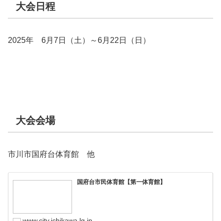
大会日程
2025年 6月7日（土）～6月22日（日）
大会会場
市川市国府台体育館 他
国府台市民体育館【第一体育館】
www.city.ichikawa.lg.jp