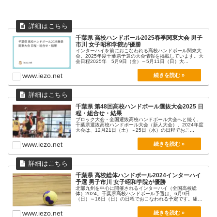
千葉県 高校ハンドボール2025春季関東大会 男子
市川 女子昭和学院が優勝
インターハイを前におこなわれる高校ハンドボール関東大
会。2025年度千葉県予選の大会情報を掲載しています。大
会日程2025年 5月9日（金）～5月11日（日）大...
www.iezo.net
千葉県 第48回高校ハンドボール選抜大会2025 日
程・組合せ・結果
ブロック大会・全国選抜高校ハンドボール大会へと続く、
千葉県選抜高校ハンドボール大会（新人大会）。2024年度
大会は、12月21日（土）～25日（水）の日程でおこ...
www.iezo.net
千葉県 高校総体ハンドボール2024インターハイ
予選 男子市川 女子昭和学院が優勝
北部九州を中心に開催されるインターハイ（全国高校総
体）2024。千葉県高校ハンドボール予選は、6月9日
（日）～16日（日）の日程でおこなわれる予定です。組合
せ・...
www.iezo.net