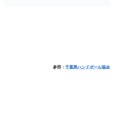
参照：
千葉県ハンドボール協会