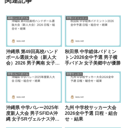
関連記事
高校ハンドボール
中学バドミントン
沖縄県 第49回高校ハンド
秋田県 中学総体バドミン
ボール選抜大会（新人大
トン2026全中予選 男子横
会）2026 男子興南 女子浦
手バドJr 女子美郷中が優勝
添が優勝
中学バレーボール
中学サッカー
沖縄県 中学バレー2025年
九州 中学校サッカー大会
度新人大会 男子SFIDA沖
2026全中予選 日程・組合
縄 女子SRヴェルナス沖縄
せ・結果
が優勝