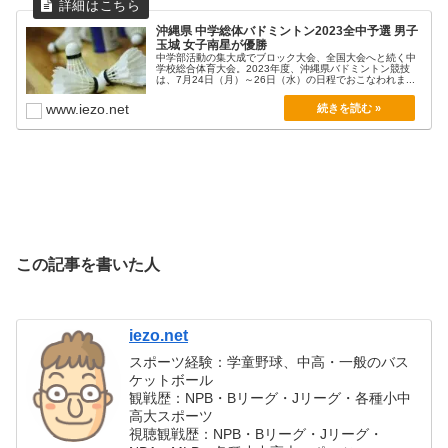
沖縄県 中学総体バドミントン2023全中予選 男子
玉城 女子南星が優勝
中学部活動の集大成でブロック大会、全国大会へと続く中
学校総合体育大会。2023年度、沖縄県バドミントン競技
は、7月24日（月）～26日（水）の日程でおこなわれま...
www.iezo.net
この記事を書いた人
iezo.net
スポーツ経験：学童野球、中高・一般のバス
ケットボール
観戦歴：NPB・Bリーグ・Jリーグ・各種小中
高大スポーツ
視聴観戦歴：NPB・Bリーグ・Jリーグ・