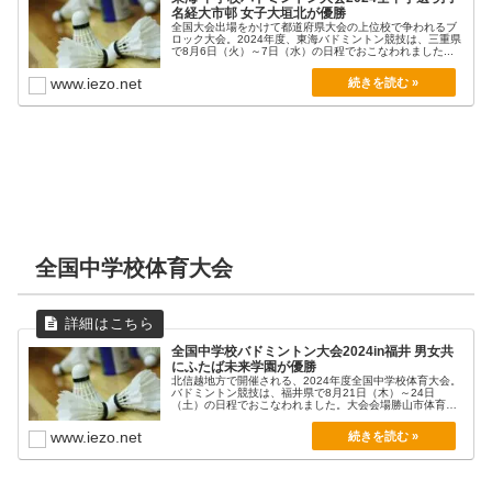
名経大市邨 女子大垣北が優勝
全国大会出場をかけて都道府県大会の上位校で争われるブ
ロック大会。2024年度、東海バドミントン競技は、三重県
で8月6日（火）～7日（水）の日程でおこなわれました...
www.iezo.net
全国中学校体育大会
全国中学校バドミントン大会2024in福井 男女共
にふたば未来学園が優勝
北信越地方で開催される、2024年度全国中学校体育大会。
バドミントン競技は、福井県で8月21日（木）～24日
（土）の日程でおこなわれました。大会会場勝山市体育
館...
www.iezo.net