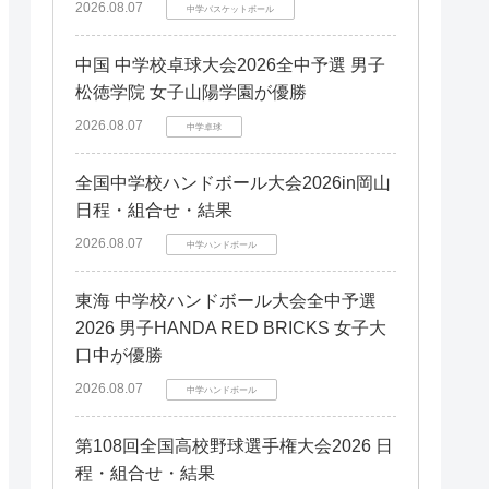
静岡県
福井県
石川県
中国エリア
2026.08.07
中学バスケットボール
栃木県
京都府
静岡県
四国エリア
福井県
岡山県
滋賀県
京都府
四国エリア
愛媛県
山口県
岡山県
中国 中学校卓球大会2026全中予選 男子
奈良県
滋賀県
九州エリア
徳島県
愛媛県
山口県
松徳学院 女子山陽学園が優勝
奈良県
九州エリア
福岡県
徳島県
鳥取県
2026.08.07
福岡県
中学卓球
鳥取県
熊本県
長崎県
熊本県
全国中学校ハンドボール大会2026in岡山
宮崎県
長崎県
日程・組合せ・結果
大分県
2026.08.07
中学ハンドボール
佐賀県
大分県
佐賀県
東海 中学校ハンドボール大会全中予選
2026 男子HANDA RED BRICKS 女子大
口中が優勝
2026.08.07
中学ハンドボール
第108回全国高校野球選手権大会2026 日
程・組合せ・結果