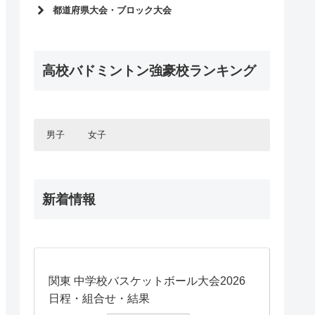
インターハイ2026
都道府県大会・ブロック大会
選抜大会2026
インターハイ予選2026
インターハイ2025
2025年度選抜予選
選抜大会2025
高校バドミントン強豪校ランキング
インターハイ予選2025
インターハイ2024
2024年度選抜予選
選抜大会2024
インターハイ予選2024
国体2023
2023年度選抜予選
男子
女子
インターハイ2023
インターハイ予選2023
選抜大会2023
北海道・東北エリア
2022年度選抜予選
北海道・東北エリア
国体2022
北海道
インターハイ予選2022
関東エリア
新着情報
青森県
北海道
インターハイ2022
関東エリア
東京都
岩手県
青森県
甲信・北陸エリア
選抜大会2022
神奈川県
東京都
秋田県
岩手県
甲信・北陸エリア
長野県
千葉県
神奈川県
宮城県
秋田県
東海エリア
山梨県
長野県
埼玉県
千葉県
山形県
宮城県
東海エリア
愛知県
山梨県
埼玉県
関西エリア
福島県
山形県
関東 中学校バスケットボール大会2026
岐阜県
愛知県
富山県
群馬県
関西エリア
福島県
大阪府
日程・組合せ・結果
岐阜県
石川県
富山県
中国エリア
栃木県
群馬県
大阪府