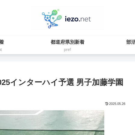
着
都道府県別新着
部
t
pref
025インターハイ予選 男子加藤学園
2025.05.26