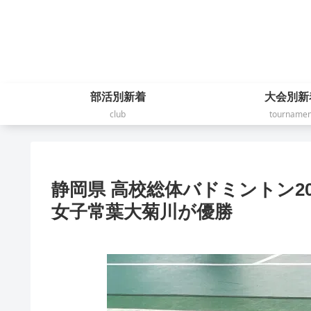
部活別新着
大会別新
club
tournamen
静岡県 高校総体バドミントン2
女子常葉大菊川が優勝