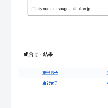
city.numazu-sougoutaiikukan.jp
組合せ・結果
東部男子
東部女子