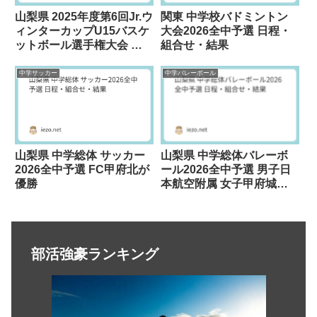
山梨県 2025年度第6回Jr.ウ
関東 中学校バドミントン
ィンターカップU15バスケ
大会2026全中予選 日程・
ットボール選手権大会 男
組合せ・結果
子スプラッシュ 女子
SHIKISHIMAが優勝
中学サッカー
中学バレーボール
山梨県 中学総体 サッカー
山梨県 中学総体バレーボ
2026全中予選 FC甲府北が
ール2026全中予選 男子日
優勝
本航空附属 女子甲府城南
が優勝
部活強豪ランキング