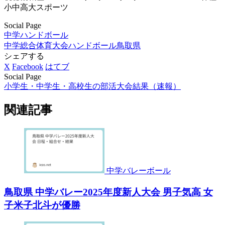
小中高大スポーツ
Social Page
中学ハンドボール
中学総合体育大会ハンドボール
鳥取県
シェアする
X
Facebook
はてブ
Social Page
小学生・中学生・高校生の部活大会結果（速報）
関連記事
中学バレーボール
鳥取県 中学バレー2025年度新人大会 男子気高 女
子米子北斗が優勝