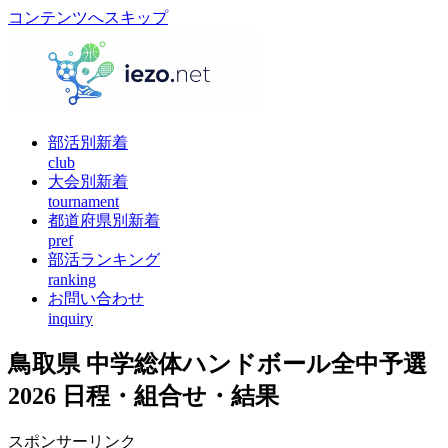
コンテンツへスキップ
部活別新着
club
大会別新着
tournament
都道府県別新着
pref
部活ランキング
ranking
お問い合わせ
inquiry
鳥取県 中学総体ハンドボール全中予選
2026 日程・組合せ・結果
スポンサーリンク