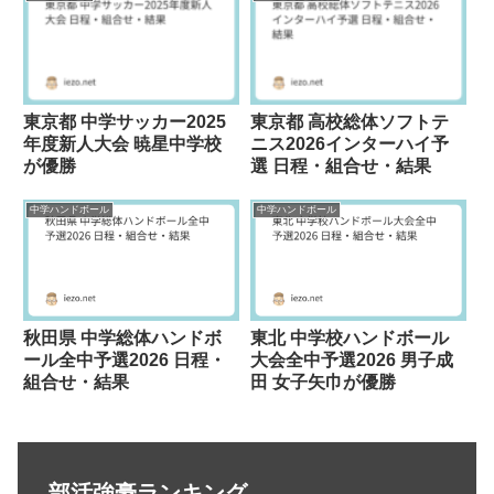
東京都 中学サッカー2025
東京都 高校総体ソフトテ
年度新人大会 暁星中学校
ニス2026インターハイ予
が優勝
選 日程・組合せ・結果
中学ハンドボール
中学ハンドボール
秋田県 中学総体ハンドボ
東北 中学校ハンドボール
ール全中予選2026 日程・
大会全中予選2026 男子成
組合せ・結果
田 女子矢巾が優勝
部活強豪ランキング