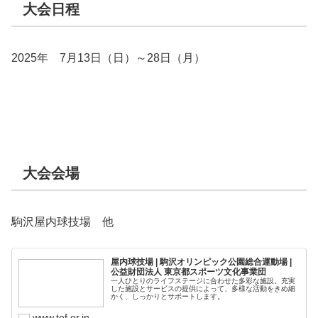
大会日程
2025年 7月13日（日）～28日（月）
大会会場
駒沢屋内球技場 他
屋内球技場 | 駒沢オリンピック公園総合運動場 |
公益財団法人 東京都スポーツ文化事業団
一人ひとりのライフステージに合わせた多彩な施設。充実
した施設とサービスの提供によって、多様な活動をきめ細
かく、しっかりとサポートします。
www.tef.or.jp