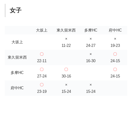
女子
大坂上
東久留米西
多摩HC
府中HC
×
×
×
大坂上
11-22
24-27
19-23
〇
×
〇
東久留米西
22-11
16-30
24-15
〇
〇
〇
多摩HC
27-24
30-16
24-15
〇
×
×
府中HC
23-19
15-24
15-24