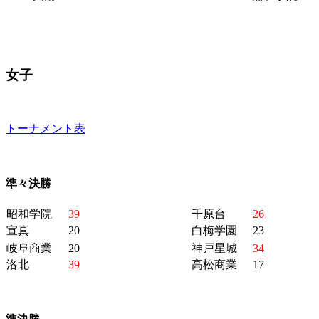
女子
トーナメント表
準々決勝
昭和学院
39
千原台
26
宣真
20
白梅学園
23
岐阜商業
20
神戸星城
34
洛北
39
高松商業
17