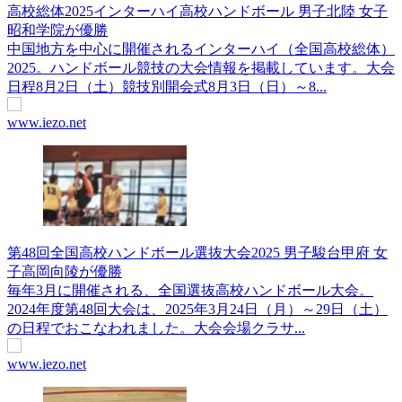
高校総体2025インターハイ高校ハンドボール 男子北陸 女子
昭和学院が優勝
中国地方を中心に開催されるインターハイ（全国高校総体）
2025。ハンドボール競技の大会情報を掲載しています。大会
日程8月2日（土）競技別開会式8月3日（日）～8...
www.iezo.net
第48回全国高校ハンドボール選抜大会2025 男子駿台甲府 女
子高岡向陵が優勝
毎年3月に開催される、全国選抜高校ハンドボール大会。
2024年度第48回大会は、2025年3月24日（月）～29日（土）
の日程でおこなわれました。大会会場クラサ...
www.iezo.net