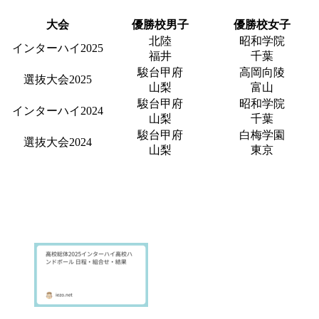
大会
優勝校男子
優勝校女子
北陸
昭和学院
インターハイ2025
福井
千葉
駿台甲府
高岡向陵
選抜大会2025
山梨
富山
駿台甲府
昭和学院
インターハイ2024
山梨
千葉
駿台甲府
白梅学園
選抜大会2024
山梨
東京