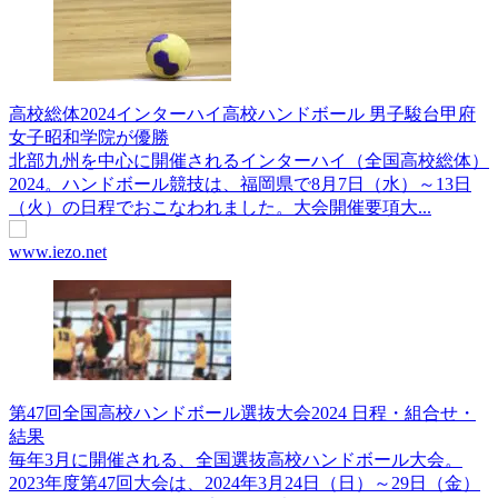
高校総体2024インターハイ高校ハンドボール 男子駿台甲府
女子昭和学院が優勝
北部九州を中心に開催されるインターハイ（全国高校総体）
2024。ハンドボール競技は、福岡県で8月7日（水）～13日
（火）の日程でおこなわれました。大会開催要項大...
www.iezo.net
第47回全国高校ハンドボール選抜大会2024 日程・組合せ・
結果
毎年3月に開催される、全国選抜高校ハンドボール大会。
2023年度第47回大会は、2024年3月24日（日）～29日（金）